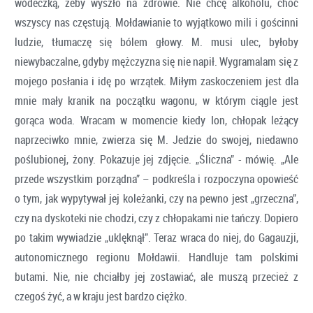
wódeczką, żeby wyszło na zdrowie. Nie chcę alkoholu, choć
wszyscy nas częstują. Mołdawianie to wyjątkowo mili i gościnni
ludzie, tłumaczę się bólem głowy. M. musi ulec, byłoby
niewybaczalne, gdyby mężczyzna się nie napił. Wygramalam się z
mojego posłania i idę po wrzątek. Miłym zaskoczeniem jest dla
mnie mały kranik na początku wagonu, w którym ciągle jest
gorąca woda. Wracam w momencie kiedy Ion, chłopak leżący
naprzeciwko mnie, zwierza się M. Jedzie do swojej, niedawno
poślubionej, żony. Pokazuje jej zdjęcie. „Śliczna” - mówię. „Ale
przede wszystkim porządna” – podkreśla i rozpoczyna opowieść
o tym, jak wypytywał jej koleżanki, czy na pewno jest „grzeczna”,
czy na dyskoteki nie chodzi, czy z chłopakami nie tańczy. Dopiero
po takim wywiadzie „uklęknął”. Teraz wraca do niej, do Gagauzji,
autonomicznego regionu Mołdawii. Handluje tam polskimi
butami. Nie, nie chciałby jej zostawiać, ale muszą przecież z
czegoś żyć, a w kraju jest bardzo ciężko.