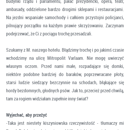
budynki rządu i parlamentu, pałac prezydencki, opera, teatr,
ambasady, oddzielone bardzo drogimi sklepami i restauracjami.
Na jezdni wspaniałe samochody i całkiem przystojni policjanci,
pilnujący porządku na każdym prawie skrzyżowaniu. Zaczynam
podejrzewać, że Ci z pociągu trochę przesadzali.
Szukamy z M. naszego hotelu. Błądzimy trochę i po jakimś czasie
wchodzimy na ulicę Mitropolit Varlaam. Nie mogę uwierzyć
własnym oczom. Przed nami małe, rozpadające się domki,
niektóre podobne bardziej do baraków, poprzewracane płoty,
starsi ludzie siedzący bezczynnie na schodach, błąkające się
hordy bezdomnych, głodnych psów. Jak to, przecież przed chwilą,
tam za rogiem widziałam zupełnie inny świat?
Wyjechać, aby przeżyć
-Taka jest niestety kiszyniowska rzeczywistość - tłumaczy mi