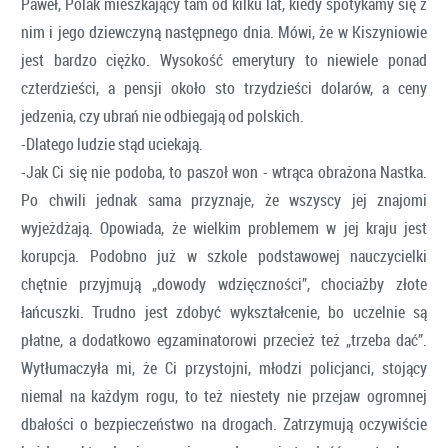
Paweł, Polak mieszkający tam od kilku lat, kiedy spotykamy się z
nim i jego dziewczyną następnego dnia. Mówi, że w Kiszyniowie
jest bardzo ciężko. Wysokość emerytury to niewiele ponad
czterdzieści, a pensji około sto trzydzieści dolarów, a ceny
jedzenia, czy ubrań nie odbiegają od polskich.
-Dlatego ludzie stąd uciekają.
-Jak Ci się nie podoba, to paszoł won - wtrąca obrażona Nastka.
Po chwili jednak sama przyznaje, że wszyscy jej znajomi
wyjeżdżają. Opowiada, że wielkim problemem w jej kraju jest
korupcja. Podobno już w szkole podstawowej nauczycielki
chętnie przyjmują „dowody wdzięczności”, chociażby złote
łańcuszki. Trudno jest zdobyć wykształcenie, bo uczelnie są
płatne, a dodatkowo egzaminatorowi przecież też „trzeba dać”.
Wytłumaczyła mi, że Ci przystojni, młodzi policjanci, stojący
niemal na każdym rogu, to też niestety nie przejaw ogromnej
dbałości o bezpieczeństwo na drogach. Zatrzymują oczywiście