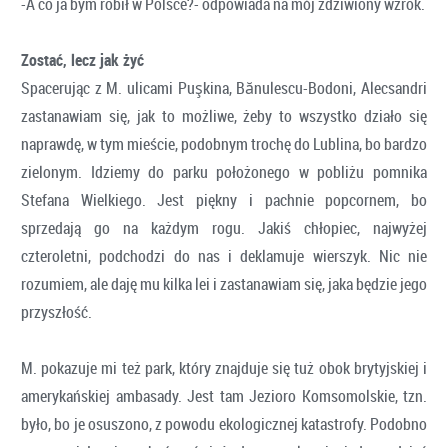
-A co ja bym robił w Polsce?- odpowiada na mój zdziwiony wzrok.
Zostać, lecz jak żyć
Spacerując z M. ulicami Puşkina, Bănulescu-Bodoni, Alecsandri
zastanawiam się, jak to możliwe, żeby to wszystko działo się
naprawdę, w tym mieście, podobnym trochę do Lublina, bo bardzo
zielonym. Idziemy do parku położonego w pobliżu pomnika
Stefana Wielkiego. Jest piękny i pachnie popcornem, bo
sprzedają go na każdym rogu. Jakiś chłopiec, najwyżej
czteroletni, podchodzi do nas i deklamuje wierszyk. Nic nie
rozumiem, ale daję mu kilka lei i zastanawiam się, jaka będzie jego
przyszłość.
M. pokazuje mi też park, który znajduje się tuż obok brytyjskiej i
amerykańskiej ambasady. Jest tam Jezioro Komsomolskie, tzn.
było, bo je osuszono, z powodu ekologicznej katastrofy. Podobno