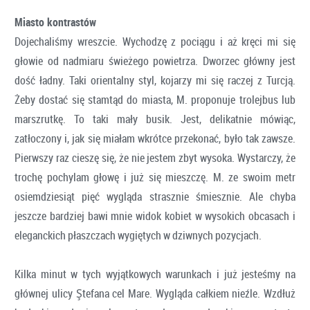
Miasto kontrastów
Dojechaliśmy wreszcie. Wychodzę z pociągu i aż kręci mi się
głowie od nadmiaru świeżego powietrza. Dworzec główny jest
dość ładny. Taki orientalny styl, kojarzy mi się raczej z Turcją.
Żeby dostać się stamtąd do miasta, M. proponuje trolejbus lub
marszrutkę. To taki mały busik. Jest, delikatnie mówiąc,
zatłoczony i, jak się miałam wkrótce przekonać, było tak zawsze.
Pierwszy raz cieszę się, że nie jestem zbyt wysoka. Wystarczy, że
trochę pochylam głowę i już się mieszczę. M. ze swoim metr
osiemdziesiąt pięć wygląda strasznie śmiesznie. Ale chyba
jeszcze bardziej bawi mnie widok kobiet w wysokich obcasach i
eleganckich płaszczach wygiętych w dziwnych pozycjach.
Kilka minut w tych wyjątkowych warunkach i już jesteśmy na
głównej ulicy Ştefana cel Mare. Wygląda całkiem nieźle. Wzdłuż