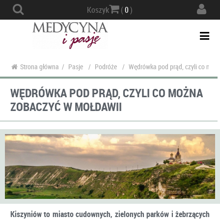
Actio
Koszyk
(
0
)
navig
Togg
navi
Strona główna
/
Pasje
/
Podróże
/
Wędrówka pod prąd, czyli co moż
WĘDRÓWKA POD PRĄD, CZYLI CO MOŻNA
ZOBACZYĆ W MOŁDAWII
Kiszyniów to miasto cudownych, zielonych parków i żebrzących