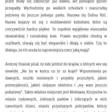
prace miały się zakończyć już dawno, ale pieniądze gdzieś
przepadły. Wychodzimy po wielkich schodach i marszrutką
jedziemy do jeszcze jednego parku. Nazywa się Dolina Róż.
Nazwa kojarzy mi się z mołdawskimi kobietami, które są
rzeczywiście bardzo piękne. To zupełnie wyjątkowa mieszanka
słowiańskiej i romańskiej krwi. Prawie wszystkie chodzą w
szpilkach, starają się być eleganckie i dbają o siebie. Czy to
dlatego, że ich uroda to najcenniejsza rzecz jaką mają?
Andrzej Stasiuk pisał, że lubi jeździć do krajów, o których wie się
niewiele. „No bo w końcu co to za kraje? Wspomnienia po
dawnych, resztki minionych i projekty przyszłych, jakieś
potencjalności, jakieś niejasne obietnice i „my wam jeszcze
pokażemy”. Takim właśnie miejscem jest Mołdawia. Kiszyniów to
miasto cudownych, zielonych parków i żebrzących w nich
samotnych dzieci, miasto przystojnych policjantów, którzy