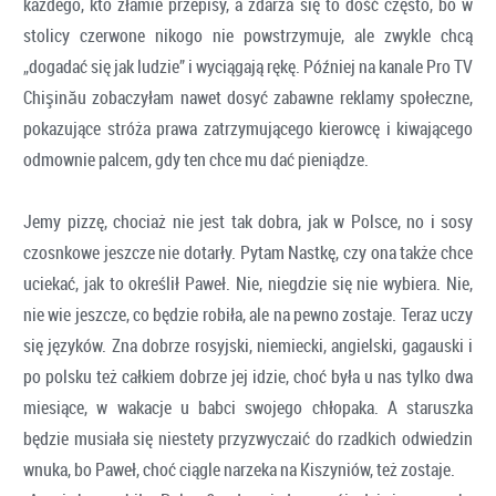
każdego, kto złamie przepisy, a zdarza się to dość często, bo w
stolicy czerwone nikogo nie powstrzymuje, ale zwykle chcą
„dogadać się jak ludzie” i wyciągają rękę. Później na kanale Pro TV
Chişinău zobaczyłam nawet dosyć zabawne reklamy społeczne,
pokazujące stróża prawa zatrzymującego kierowcę i kiwającego
odmownie palcem, gdy ten chce mu dać pieniądze.
Jemy pizzę, chociaż nie jest tak dobra, jak w Polsce, no i sosy
czosnkowe jeszcze nie dotarły. Pytam Nastkę, czy ona także chce
uciekać, jak to określił Paweł. Nie, niegdzie się nie wybiera. Nie,
nie wie jeszcze, co będzie robiła, ale na pewno zostaje. Teraz uczy
się języków. Zna dobrze rosyjski, niemiecki, angielski, gagauski i
po polsku też całkiem dobrze jej idzie, choć była u nas tylko dwa
miesiące, w wakacje u babci swojego chłopaka. A staruszka
będzie musiała się niestety przyzwyczaić do rzadkich odwiedzin
wnuka, bo Paweł, choć ciągle narzeka na Kiszyniów, też zostaje.