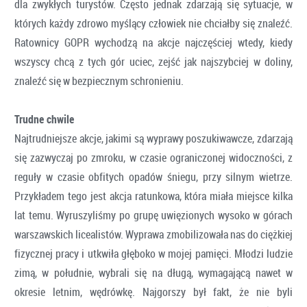
dla zwykłych turystów. Często jednak zdarzają się sytuacje, w
których każdy zdrowo myślący człowiek nie chciałby się znaleźć.
Ratownicy GOPR wychodzą na akcje najczęściej wtedy, kiedy
wszyscy chcą z tych gór uciec, zejść jak najszybciej w doliny,
znaleźć się w bezpiecznym schronieniu.
Trudne chwile
Najtrudniejsze akcje, jakimi są wyprawy poszukiwawcze, zdarzają
się zazwyczaj po zmroku, w czasie ograniczonej widoczności, z
reguły w czasie obfitych opadów śniegu, przy silnym wietrze.
Przykładem tego jest akcja ratunkowa, która miała miejsce kilka
lat temu. Wyruszyliśmy po grupę uwięzionych wysoko w górach
warszawskich licealistów. Wyprawa zmobilizowała nas do ciężkiej
fizycznej pracy i utkwiła głęboko w mojej pamięci. Młodzi ludzie
zimą, w południe, wybrali się na długą, wymagającą nawet w
okresie letnim, wędrówkę. Najgorszy był fakt, że nie byli