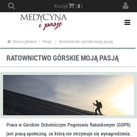
Actio
Koszyk
(
0
)
navig
Togg
navi
Strona główna
/
Pasje
/
Ratownictwo górskie moją pasją
RATOWNICTWO GÓRSKIE MOJĄ PASJĄ
Praca w Górskim Ochotniczym Pogotowiu Ratunkowym (GOPR)
jest pracą społeczną, za którą nie otrzymuje się wynagrodzenia.