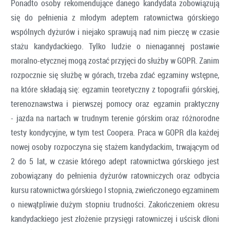
Ponadto osoby rekomendujące danego kandydata zobowiązują
się do pełnienia z młodym adeptem ratownictwa górskiego
wspólnych dyżurów i niejako sprawują nad nim pieczę w czasie
stażu kandydackiego. Tylko ludzie o nienagannej postawie
moralno-etycznej mogą zostać przyjęci do służby w GOPR. Zanim
rozpocznie się służbę w górach, trzeba zdać egzaminy wstępne,
na które składają się: egzamin teoretyczny z topografii górskiej,
terenoznawstwa i pierwszej pomocy oraz egzamin praktyczny
- jazda na nartach w trudnym terenie górskim oraz różnorodne
testy kondycyjne, w tym test Coopera. Praca w GOPR dla każdej
nowej osoby rozpoczyna się stażem kandydackim, trwającym od
2 do 5 lat, w czasie którego adept ratownictwa górskiego jest
zobowiązany do pełnienia dyżurów ratowniczych oraz odbycia
kursu ratownictwa górskiego I stopnia, zwieńczonego egzaminem
o niewątpliwie dużym stopniu trudności. Zakończeniem okresu
kandydackiego jest złożenie przysięgi ratowniczej i uścisk dłoni