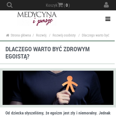
Actio
Koszyk
(
0
)
navig
Togg
navi
Strona główna
/
Rozwój
/
Rozwój osobisty
/
Dlaczego warto być zdr
DLACZEGO WARTO BYĆ ZDROWYM
EGOISTĄ?
Od dziecka słyszeliśmy, że egoizm jest zły i niemoralny. Jednak