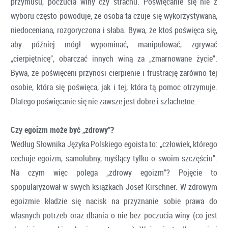
przymusu, poczucia winy czy strachu. Poświęcanie się nie z
wyboru często powoduje, że osoba ta czuje się wykorzystywana,
niedoceniana, rozgoryczona i słaba. Bywa, że ktoś poświęca się,
aby później mógł wypominać, manipulować, zgrywać
„cierpiętnicę”, obarczać innych winą za „zmarnowane życie”.
Bywa, że poświęceni przynosi cierpienie i frustrację zarówno tej
osobie, która się poświęca, jak i tej, która tą pomoc otrzymuje.
Dlatego poświęcanie się nie zawsze jest dobre i szlachetne.
Czy egoizm może być „zdrowy”?
Według Słownika Języka Polskiego egoista to: „człowiek, którego
cechuje egoizm, samolubny, myślący tylko o swoim szczęściu”.
Na czym więc polega „zdrowy egoizm”? Pojęcie to
spopularyzował w swych książkach Josef Kirschner. W zdrowym
egoizmie kładzie się nacisk na przyznanie sobie prawa do
własnych potrzeb oraz dbania o nie bez poczucia winy (co jest