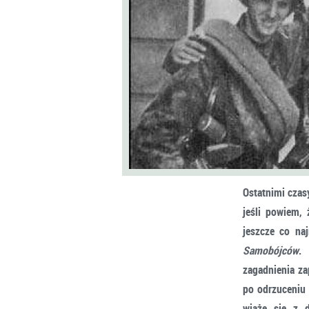
Ostatnimi czas
jeśli powiem,
jeszcze co na
Samobójców
. 
zagadnienia z
po odrzuceniu 
wiąże się z d