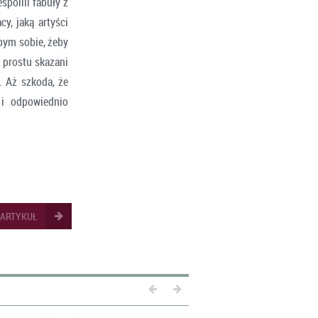
spolili fabuły z
y, jaką artyści
bym sobie, żeby
 prostu skazani
. Aż szkoda, że
 i odpowiednio
 ARTYKUŁ