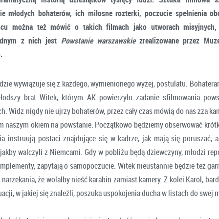
ie młodych bohaterów, ich miłosne rozterki, poczucie spełnienia o
cu można też mówić o takich filmach jako utworach misyjnych,
ednym z nich jest
Powstanie warszawskie
zrealizowane przez Muz
.
dzie wywiązuje się z każdego, wymienionego wyżej, postulatu. Bohateram
młodszy brat Witek, którym AK powierzyło zadanie sfilmowania pows
 Widz nigdy nie ujrzy bohaterów, przez cały czas mówią do nas zza kame
zem naszym okiem na powstanie. Początkowo będziemy obserwować krótki
ia instruują postaci znajdujące się w kadrze, jak mają się poruszać, 
, jakby walczyli z Niemcami. Gdy w pobliżu będą dziewczyny, młodzi rep
mplementy, zapytają o samopoczucie. Witek nieustannie będzie też garną
narzekania, że wolałby nieść karabin zamiast kamery. Z kolei Karol, ba
acji, w jakiej się znaleźli, poszuka uspokojenia ducha w listach do swej 