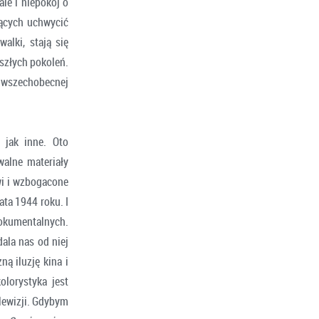
ale i niepokój o
cących uchwycić
alki, stają się
yszłych pokoleń.
i wszechobecnej
 jak inne. Oto
walne materiały
wi i wzbogacone
ta 1944 roku. I
dokumentalnych.
dala nas od niej
ną iluzję kina i
olorystyka jest
lewizji. Gdybym