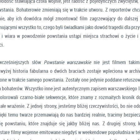
łodość stawiająca czoła wojnie, jest radość z pojedynczych zwycięstw, 
wstania. Bohaterowie zmieniają się w trakcie utworu. Z reporterów ch
ie, aby ich dowódca mógł zmontować film zagrzewający do dalszej w
mującymi wszystko to, czego byli świadkami jako dowód tragedii dla prz
 i wiara w powodzenie powstania ustąpi miejsca strachowi o życie 
ci.
cześniejszych słów
Powstanie warszawskie
nie jest filmem takim
wyżej historia fabularna o dwóch braciach zostaje wpleciona w archi
one w trakcie samego powstania. Zostały one jedynie poddane retuszo
h bohaterów. Wszystko inne jest autentycznym zapisem warszawskiego la
kolorowali czarno-białe sekwencje, które znamy z rozmaitych kronik 
ałe wrażenie. Z jednej strony, jesteśmy bliżej rzeczywistości, bo nie od
zięki temu twarze przemawiają do nas bardziej realnie, tracimy bezpiecz
ę powstaniu, które znajduje się jakby bliżej nas. Z drugiej strony, k
 stare filmy wojenne emitowane niegdyś w weekendowe popołudnia w te