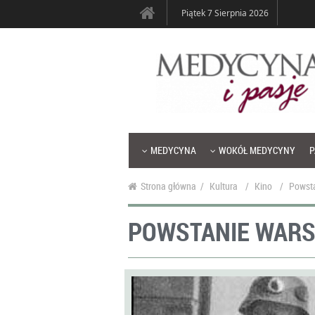
Piątek 7 Sierpnia 2026
MEDYCYNA
WOKÓŁ MEDYCYNY
P
Strona główna
/
Kultura
/
Kino
/
Powsta
POWSTANIE WARS