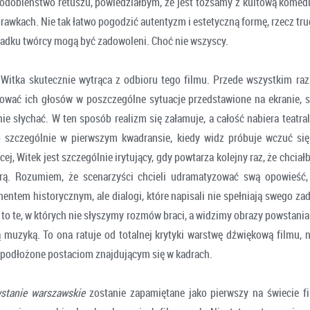
odobieństwo retuszu, powiedziałbym, że jest tożsamy z kultową komed
awkach. Nie tak łatwo pogodzić autentyzm i estetyczną formę, rzecz tru
padku twórcy mogą być zadowoleni. Choć nie wszyscy.
 Witka skutecznie wytrąca z odbioru tego filmu. Przede wszystkim razi 
wać ich głosów w poszczególne sytuacje przedstawione na ekranie, 
nie słychać. W ten sposób realizm się załamuje, a całość nabiera teatr
o szczególnie w pierwszym kwadransie, kiedy widz próbuje wczuć si
cej, Witek jest szczególnie irytujący, gdy powtarza kolejny raz, że chciał
rą. Rozumiem, że scenarzyści chcieli udramatyzować swą opowieść, 
ntem historycznym, ale dialogi, które napisali nie spełniają swego zad
to te, w których nie słyszymy rozmów braci, a widzimy obrazy powstania
 muzyką. To ona ratuje od totalnej krytyki warstwę dźwiękową filmu, n
y podłożone postaciom znajdującym się w kadrach.
stanie warszawskie
zostanie zapamiętane jako pierwszy na świecie f