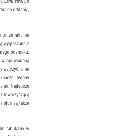
ią
Sami swoi
po
dna do oddania,
to, że nikt nie
są wygłaszane z
alnego posmaku.
ę w opowiadaną
by walczyć, a nie
inaczej byłaby
ania. Najlepsze
 z towarzyszącą
a plus są także
ilm fabularny w