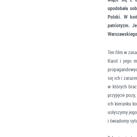
upodobała sob
Polski. W koń
patriotyzm. J
Warszawskiego
Ten film w zasa
Karol i jego 
propagandowych.
się ich i zara
w których brac
przyjęcie pozy
ich kierunku ko
usłyszymy jego 
i świadomy sytu