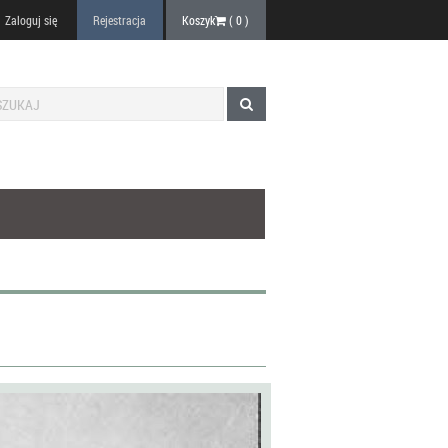
Zaloguj się
Rejestracja
Koszyk
(
0
)
4