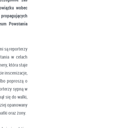
bowiązku wobec
 propagujących
eum Powstania
i są reporterzy
tania w celach
ry, która staje
e inscenizacje,
albo poproszą o
orterzy sypną w
ł się do walki,
rdziej opanowany
matki oraz żony.