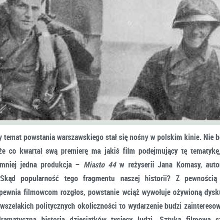
y temat powstania warszawskiego stał się nośny w polskim kinie. Nie b
 że co kwartał swą premierę ma jakiś film podejmujący tę tematykę
jmniej jedna produkcja –
Miasto 44
w reżyserii Jana Komasy, auto
Skąd popularność tego fragmentu naszej historii? Z pewnością
apewnia filmowcom rozgłos, powstanie wciąż wywołuje ożywioną dysku
wszelakich politycznych okoliczności to wydarzenie budzi zaintereso
ramatyczną historią dziesiątków tysięcy ludzi. Sztuka filmowa s