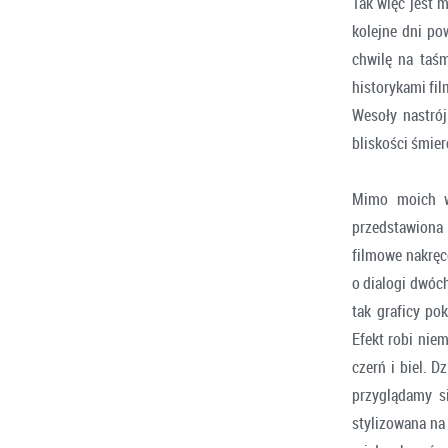
Tak więc jest m
kolejne dni po
chwilę na taśm
historykami fil
Wesoły nastrój
bliskości śmier
Mimo moich w
przedstawiona 
filmowe nakręc
o dialogi dwóc
tak graficy po
Efekt robi niem
czerń i biel. D
przyglądamy si
stylizowana na