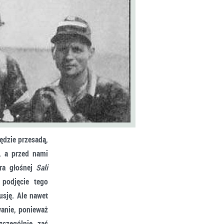
ędzie przesadą,
, a przed nami
ra głośnej
Sali
 podjęcie tego
sję. Ale nawet
wanie, ponieważ
zczególnie zaś