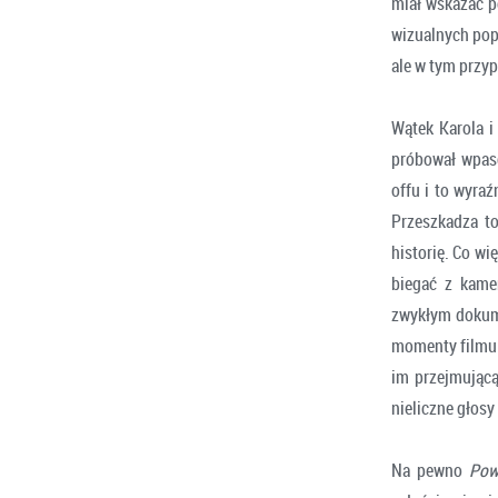
miał wskazać p
wizualnych popr
ale w tym przy
Wątek Karola i
próbował wpaso
offu i to wyraź
Przeszkadza t
historię. Co wię
biegać z kame
zwykłym dokume
momenty filmu 
im przejmującą
nieliczne głos
Na pewno
Pow