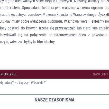
ący się na archiwalnych sekwencjach filmowych. Niestety, autorzy nie ze
materiałem. Opowiadana historia jest wyraźnie w cieniu ogromu prac
sz audiowizualnych zasobów Muzeum Powstania Warszawskiego. Życzył
Blu-ray miały opcję wyłączenia dubbingu. W kinowej wersji jesteśmy po
łosy postaci, do których trzeba się przyzwyczaić lub cierpliwie znieść
decydowali się na połączenie odrestaurowanych scen z powstania
zyki, wówczas byłby to film idealny.
NI ARTYKUŁ
NASTĘPNY
y latają? – „Szybcy i Wściekli 7”
NASZE CZASOPISMA