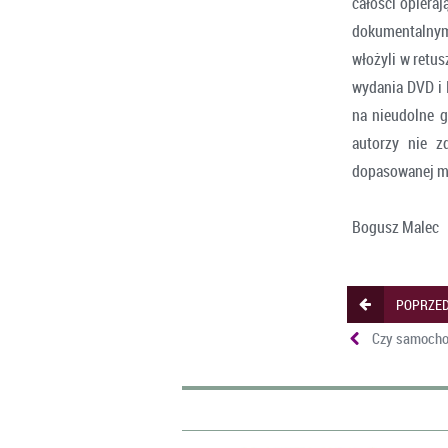
całości opieraj
dokumentalnym 
włożyli w retu
wydania DVD i 
na nieudolne g
autorzy nie z
dopasowanej mu
Bogusz Malec
POPRZED
Czy samochod