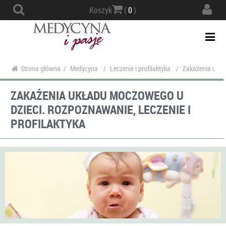
Actio
Koszyk
(
0
)
navig
Togg
navi
Strona główna
/
Medycyna
/
Leczenie i profilaktyka
/
Zakażenia układ
ZAKAŻENIA UKŁADU MOCZOWEGO U
DZIECI. ROZPOZNAWANIE, LECZENIE I
PROFILAKTYKA