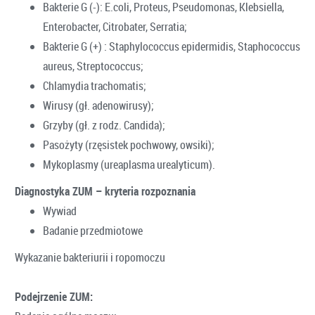
Bakterie G (-): E.coli, Proteus, Pseudomonas, Klebsiella,
Enterobacter, Citrobater, Serratia;
Bakterie G (+) : Staphylococcus epidermidis, Staphococcus
aureus, Streptococcus;
Chlamydia trachomatis;
Wirusy (gł. adenowirusy);
Grzyby (gł. z rodz. Candida);
Pasożyty (rzęsistek pochwowy, owsiki);
Mykoplasmy (ureaplasma urealyticum).
Diagnostyka ZUM – kryteria rozpoznania
Wywiad
Badanie przedmiotowe
Wykazanie bakteriurii i ropomoczu
Podejrzenie ZUM: