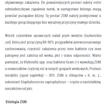
objawowego zakażenia. Do poważniejszych postaci należy ostre
odmiedniczkowe zapalenie nerek, w następstwie którego mogą
powstać pozapalne blizny. Tę postać ZUM należy podejrzewać u
każdego gorączkującego bez wyraźnej przyczyny małego dziecka.
Wśród czynników sprawczych nadal prym wiedzie
Escherichia
coli
, która jest przyczyną 80-90% przypadków pierwszorazowego
zachorowania, częstość zakażenia przez inne bakterie czy inne
patogeny jest zależna od wieku, płci i stanu odporności. Warto
pamiętać, że Klebsiella spp. oraz bakterie Gram (+) wywołują ZUM
u noworodków częściej niż w innych grupach wiekowych, Proteus
mirabilis (spod napletka) – 30% ZUM u chłopców > 6. m. ż.,
natomiast Staphylococcus saprophyticus – często u nastolatków,
niezależnie od płci.
Etiologia ZUM