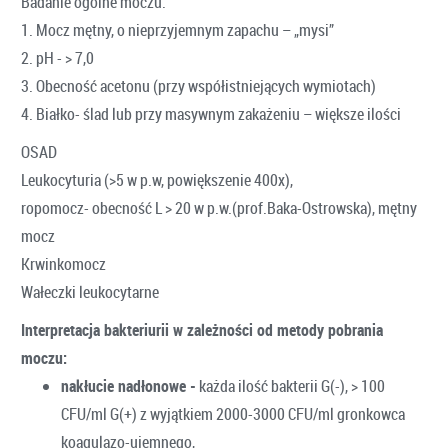
Badanie ogólne moczu:
1. Mocz mętny, o nieprzyjemnym zapachu – „mysi”
2. pH - > 7,0
3. Obecność acetonu (przy współistniejących wymiotach)
4. Białko- ślad lub przy masywnym zakażeniu – większe ilości
OSAD
Leukocyturia (>5 w p.w, powiększenie 400x),
ropomocz- obecność L > 20 w p.w.(prof.Baka-Ostrowska), mętny
mocz
Krwinkomocz
Wałeczki leukocytarne
Interpretacja bakteriurii w zależności od metody pobrania
moczu:
nakłucie nadłonowe -
każda ilość bakterii G(-), > 100
CFU/ml G(+) z wyjątkiem 2000-3000 CFU/ml gronkowca
koagulazo-ujemnego,