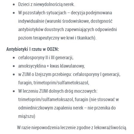
Dzieci z niewydolnością nerek.
W pozostałych sytuacjach – decyzja podejmowana
indywidualnie (warunki środowiskowe, dostępność
antybiotyków doustnych zapewniających odpowiedni
poziom terapeutyczny we krwi i tkankach).
Antybiotyki I rzutu w OOZN:
cefalosporyny II i III generacji,
amoksycyklina + kwas klawulanowy,
w ZUM o lżejszym przebiegu: cefalosporyny I generacji,
furagin, trimetoprim/sulfametoksazol,
W leczeniu ZUM dolnych dróg moczowych:
trimetoprim/sulfametoksazol, furagin (nie stosować w
odmiedniczkowym zapaleniu nerek – nie przenika do
miąższu)
W razie niepowodzenia leczenie zgodne z lekowrażliwością.