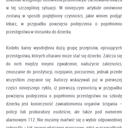
w tej szczególnej sytuacji. W niniejszym artykule omówione
zostaną w sposób pogłębiony czynności, jakie winien podjąć
lekarz, w przypadku powzięcia podejrzenia o popełnieniu
przestępstwa w stosunku do dziecka.
Kodeks karny wyodrębnia dużą grupę przepisów, opisujących
przestępstwa, których ofiarami może stać się dziecko. Zalicza się
do nich między innymi zgwałcenie, nadużycie zależności,
zmuszanie do prostytucji, rozpijanie, porzucenie, jednak przede
wszystkim znęcanie się. Autorzy wskazywali już w pierwszej
części niniejszego cyklu, iż pierwszą czynnością w przypadku
powzięcia podejrzenia o popełnieniu przestępstwa na szkodę
dziecka jest konieczność zawiadomienia organów ścigania –
policji lub prokuratury osobiście, ale także pod numerem
alarmowym 112. Nie musimy martwić się o wybór odpowiedniej
jednostki – tak zwanej właściwej miejscowo, gdyż w przypadkach