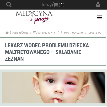
Actio
Koszyk
(
0
)
navig
Togg
navi
Strona główna
/
Wokół medycyny
/
Prawo medyczne
/
Lekarz wobec 
LEKARZ WOBEC PROBLEMU DZIECKA
MALTRETOWANEGO – SKŁADANIE
ZEZNAŃ