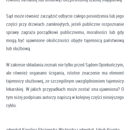
Sąd może również zarządzić odbycie całego posiedzenia lub jego
części przy drzwiach zamkniętych, jeżeli publiczne rozpoznanie
sprawy zagraża porządkowi publicznemu, moralności lub gdy
mogą być ujawnione okoliczności objęte tajemnicą państwową
lub służbową.
W zakresie składania zeznań nie tylko przed Sądem Opiekuńczym,
ale również organami ścigania, istotne znaczenie ma element
tajemnicy służbowej, ze szczególnym uwzględnieniem tajemnicy
lekarskiej. W jakich przypadkach może zostać ona ujawniona? O
tym niżej podpisani autorzy napiszą w kolejnej części niniejszego
cyklu.
adwokat Karolina Służewska-Woźnicka i adwokat Jakub Krupka