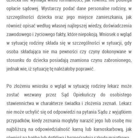
opłacie sądowej. Wystarczy podać dane personalne rodziny, w
szczególności dziecka oraz jego miejsce zamieszkania, jak
również opisać według własnej najlepszej wiedzy, doświadczenia
zawodowego i życiowego fakty, które niepokoją. Wniosek o wgląd
w sytuację rodziny składa się w szczególności w sytuacji, gdy
osoba składająca nie ma pewności czy czyny dokonywane w
stosunku do dziecka posiadają znamiona czynu zabronionego,
jednak wie, iż sytuację tę należałoby poprawić.
Po złożeniu wniosku o wgląd w sytuację rodziny lekarz może
zostać wezwany przez Sąd Opiekuńczy do osobistego
stawiennictwa w charakterze świadka i złożenia zeznań. Lekarz
nie może uchylić się od odpowiedzi na pytania Sądu z wyjątkiem
przypadków, kiedy zeznania mogłyby narazić jego lub osobę mu
najbliższą na odpowiedzialność karną lub karnoskarbową, jak
również na hańbę lub dotkliwą i bezpośrednią szkodę majątkową.