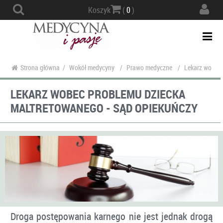
Actio
Koszyk
(
0
)
navig
Togg
navi
Strona główna
/
Wokół medycyny
/
Prawo medyczne
/
Lekarz wobec 
LEKARZ WOBEC PROBLEMU DZIECKA
MALTRETOWANEGO - SĄD OPIEKUŃCZY
Droga postępowania karnego nie jest jednak drogą