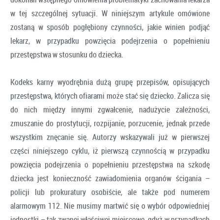
w tej szczególnej sytuacji. W niniejszym artykule omówione
zostaną w sposób pogłębiony czynności, jakie winien podjąć
lekarz, w przypadku powzięcia podejrzenia o popełnieniu
przestępstwa w stosunku do dziecka.
Kodeks karny wyodrębnia dużą grupę przepisów, opisujących
przestępstwa, których ofiarami może stać się dziecko. Zalicza się
do nich między innymi zgwałcenie, nadużycie zależności,
zmuszanie do prostytucji, rozpijanie, porzucenie, jednak przede
wszystkim znęcanie się. Autorzy wskazywali już w pierwszej
części niniejszego cyklu, iż pierwszą czynnością w przypadku
powzięcia podejrzenia o popełnieniu przestępstwa na szkodę
dziecka jest konieczność zawiadomienia organów ścigania –
policji lub prokuratury osobiście, ale także pod numerem
alarmowym 112. Nie musimy martwić się o wybór odpowiedniej
jednostki – tak zwanej właściwej miejscowo, gdyż w przypadkach