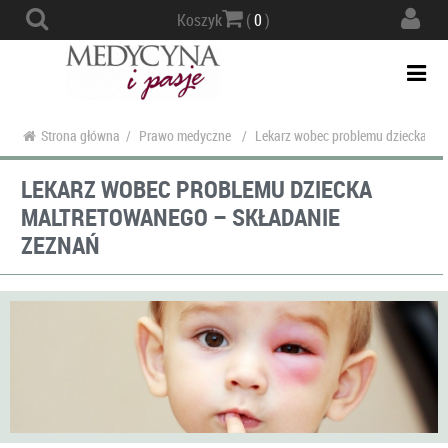
Actio
Koszyk
(
0
)
navig
Togg
navi
Strona główna
/
Prawo medyczne
/
Lekarz wobec problemu dziecka ma
LEKARZ WOBEC PROBLEMU DZIECKA
MALTRETOWANEGO – SKŁADANIE
ZEZNAŃ