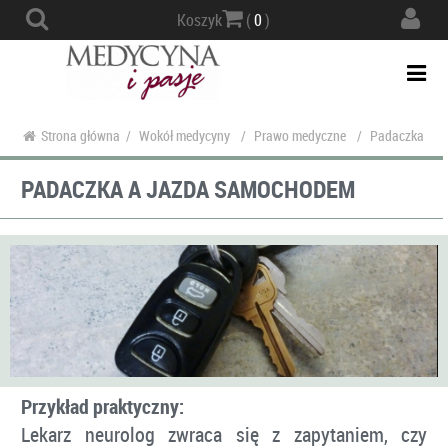
Actio
Koszyk
(
0
)
navig
Togg
navi
Strona główna
/
Wokół medycyny
/
Prawo medyczne
/
Padaczka a j
PADACZKA A JAZDA SAMOCHODEM
Przykład praktyczny:
Lekarz neurolog zwraca się z zapytaniem, czy