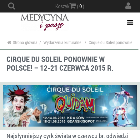
Actio
Koszyk
(
0
)
navig
Togg
navi
Strona główna
/
Wydarzenia kulturalne
/
Cirque du Soleil ponownie w P
CIRQUE DU SOLEIL PONOWNIE W
POLSCE! – 12-21 CZERWCA 2015 R.
Najsłynniejszy cyrk świata w czerwcu br. odwiedzi