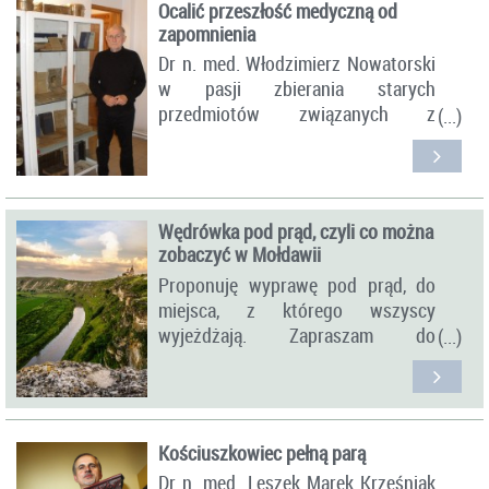
Ocalić przeszłość medyczną od
zapomnienia
Dr n. med. Włodzimierz Nowatorski
w pasji zbierania starych
przedmiotów związanych z
medycyną łączy przyjemność z
misją. Kolekcja jest unikatowa, w
ciągu trzydziestu lat udało mu się
zgromadzić wiele niezwykłych
Wędrówka pod prąd, czyli co można
eksponatów, niektóre nawet z XVIII
zobaczyć w Mołdawii
wieku.
Proponuję wyprawę pod prąd, do
miejsca, z którego wszyscy
wyjeżdżają. Zapraszam do
Mołdawii.
Kiszyniów to miasto cudownych,
zielonych parków i żebrzących
Kościuszkowiec pełną parą
w nich samotnych dzieci, miasto
Dr n. med. Leszek Marek Krześniak
przystojnych policjantów, którzy