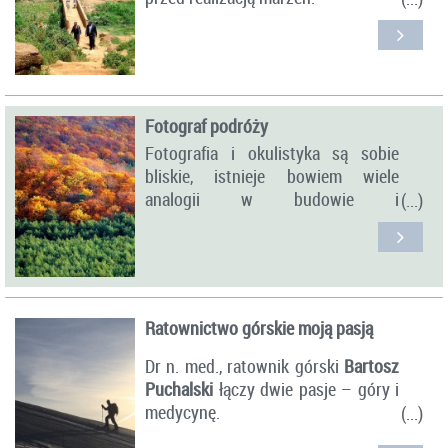
Filmy akcji, ogólnie media,
wypaczyły pojęcie ryzyka, dopisując
do niego „bo i tak się uda”. A ono
jest wiernym towarzyszem podróży.
Fotograf podróży
Odpowiednie przygotowanie, tj.
Fotografia i okulistyka są sobie
poznanie miejscowych realiów,
bliskie, istnieje bowiem wiele
nauka języka, doświadczenie,
analogii w budowie i
zmniejszają prawdopodobieństwo
funkcjonowaniu oka i aparatu
przytrafienia się nam czegoś
fotograficznego. Tak więc
niemiłego, ale nigdy nie wyeliminują
okulistyka w pewnym sensie też
do końca wszystkich sytuacji, które
zadziałała twórczo na moją
zagrażają zdrowiu lub życiu.
świadomość.
Ratownictwo górskie moją pasją
Dr n. med., ratownik górski
Bartosz
Puchalski
łączy dwie pasje – góry i
medycynę.