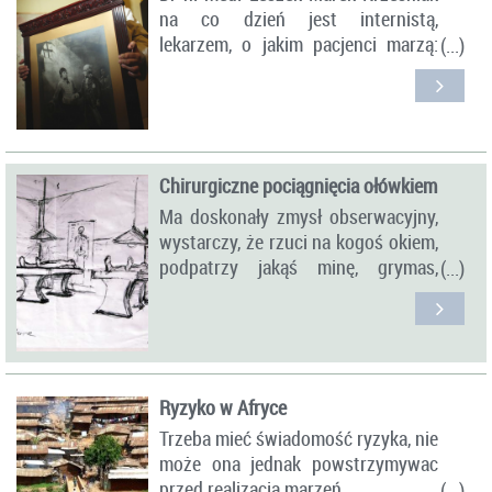
na co dzień jest internistą,
czekają tylko na okazję, by wziąć
lekarzem, o jakim pacjenci marzą:
kopertę, ambitnych ludzi, uczących
odpowiedzialnym, konkretnym, a
się po to, by uciec, pięknych, ale
przede wszystkim kompetentnym.
jakże często opuszczonych kobiet.
Nigdy nie przerwie w pół słowa
komuś, kto zawile opowiada o
Chirurgiczne pociągnięcia ołówkiem
swoich dolegliwościach. Zawsze
Ma doskonały zmysł obserwacyjny,
wysłucha do końca, a jeśli pacjent
wystarczy, że rzuci na kogoś okiem,
ma własne zdanie na temat tego, co
podpatrzy jakąś minę, grymas,
mu doskwiera, nie zbagatelizuje
nietypowe zachowanie i rysunek ju
sprawy, mówiąc, że przecież to on
gotowy.
jest od stawiania diagnozy, a nie
chory.
Ryzyko w Afryce
Trzeba mieć świadomość ryzyka, nie
może ona jednak powstrzymywac
przed realizacją marzeń.