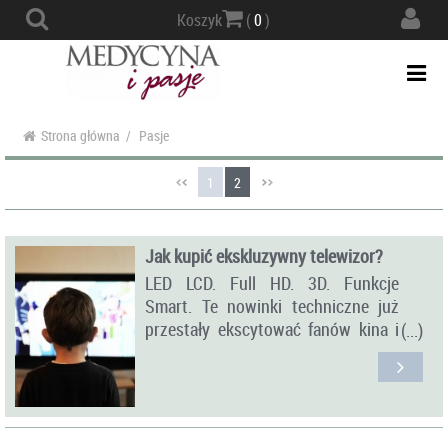
Actio
Koszyk
(
0
)
navig
Togg
navi
Strona główna
/
Pasje
1
2
Jak kupić ekskluzywny telewizor?
LED LCD. Full HD. 3D. Funkcje
Smart. Te nowinki techniczne już
przestały ekscytować fanów kina i
telewizji, którzy planują zakup
nowego ekranu do domowej
rozrywki.