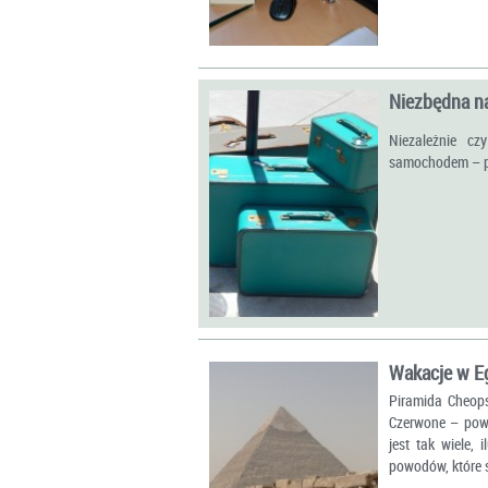
Niezbędna n
Niezależnie cz
samochodem – pr
Wakacje w E
Piramida Cheopsa
Czerwone – powo
jest tak wiele,
powodów, które s