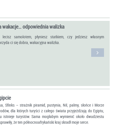
a wakacje… odpowiednia walizka
y lecisz samolotem, płyniesz statkiem, czy jedziesz własnym
zyda ci się dobra, wakacyjna walizka.
gipcie
, Sfinks – strażnik piramid, pustynia, Nil, palmy, słońce i Morze
dów, dla których turyści z całego świata przyjeżdżają do Egiptu,
 ilu istnieje turystów. Sama mogłabym wymienić około dwudziestu
prawiły, że ten północnoafrykański kraj skradł moje serce.