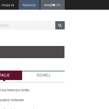
Zaloguj się
Rejestracja
Koszyk
(
0
)
PASJE
ROZWÓJ
czny towarzysz toniku
ysokość Outlander