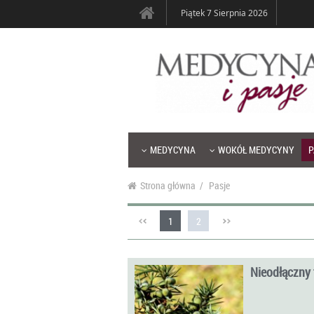
Piątek 7 Sierpnia 2026
MEDYCYNA
WOKÓŁ MEDYCYNY
P
Strona główna
/
Pasje
1
2
Nieodłączny 