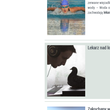
zerwane więzadła
wody. – Woda od
zachwalają
leka
Lekarz nad 
Zakochany w