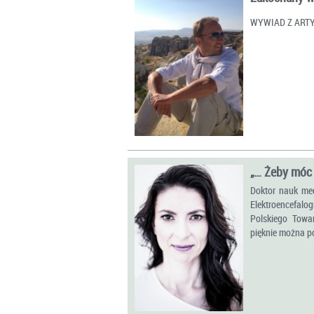
WYWIAD Z ART
„… Żeby móc
Doktor nauk medy
Elektroencefalo
Polskiego Towar
pięknie można po