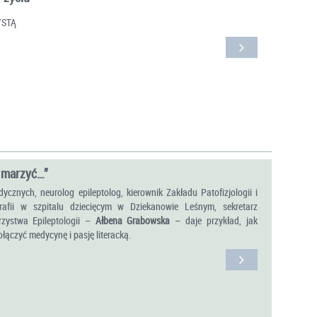
YSTĄ
 marzyć…”
cznych, neurolog epileptolog, kierownik Zakładu Patofizjologii i
grafii w szpitalu dziecięcym w Dziekanowie Leśnym, sekretarz
zystwa Epileptologii –
Ałbena Grabowska
– daje przykład, jak
łączyć medycynę i pasję literacką.