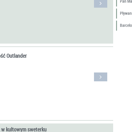
Pan Ma
Pływani
Barcel
ść Outlander
a w kultowym sweterku