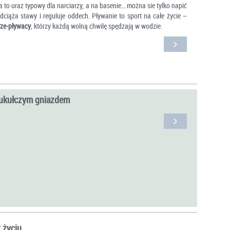
 to uraz typowy dla narciarzy, a na basenie… można sie tylko napić
ciąża stawy i reguluje oddech. Pływanie to sport na całe życie –
rze-pływacy
, którzy każdą wolną chwilę spędzają w wodzie.
kukułczym gniazdem
 życiu