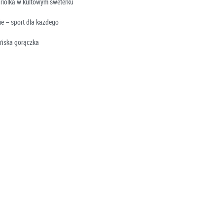
riolka w kultowym sweterku
e – sport dla każdego
ońska gorączka